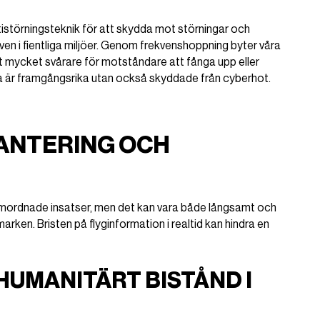
istörningsteknik för att skydda mot störningar och
även i fientliga miljöer. Genom frekvenshoppning byter våra
t mycket svårare för motståndare att fånga upp eller
ara är framgångsrika utan också skyddade från cyberhot.
ANTERING OCH
amordnade insatser, men det kan vara både långsamt och
arken. Bristen på flyginformation i realtid kan hindra en
UMANITÄRT BISTÅND I