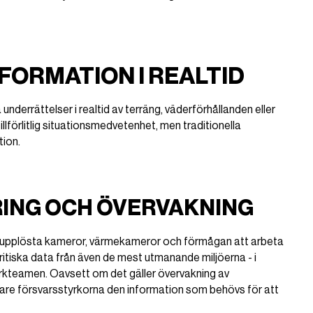
FORMATION I REALTID
nderrättelser i realtid av terräng, väderförhållanden eller
förlitlig situationsmedvetenhet, men traditionella
tion.
ING OCH ÖVERVAKNING
ögupplösta kameror, värmekameror och förmågan att arbeta
ritiska data från även de mest utmanande miljöerna - i
markteamen. Oavsett om det gäller övervakning av
önare försvarsstyrkorna den information som behövs för att