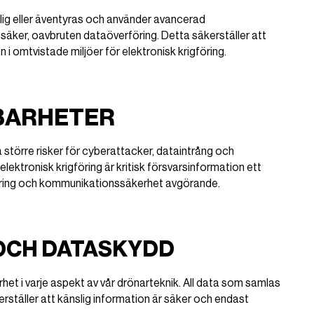
glig eller äventyras och använder avancerad
 säker, oavbruten dataöverföring. Detta säkerställer att
i omtvistade miljöer för elektronisk krigföring.
BARHETER
törre risker för cyberattacker, dataintrång och
 elektronisk krigföring är kritisk försvarsinformation ett
ryptering och kommunikationssäkerhet avgörande.
OCH DATASKYDD
het i varje aspekt av vår drönarteknik. All data som samlas
rställer att känslig information är säker och endast