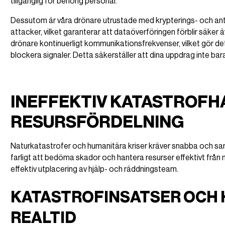
tillgänglig för behörig personal.
Dessutom är våra drönare utrustade med krypterings- och ant
attacker, vilket garanterar att dataöverföringen förblir säker 
drönare kontinuerligt kommunikationsfrekvenser, vilket gör de
blockera signaler. Detta säkerställer att dina uppdrag inte b
INEFFEKTIV KATASTROFH
RESURSFÖRDELNING
Naturkatastrofer och humanitära kriser kräver snabba och s
farligt att bedöma skador och hantera resurser effektivt från m
effektiv utplacering av hjälp- och räddningsteam.
KATASTROFINSATSER OCH H
REALTID