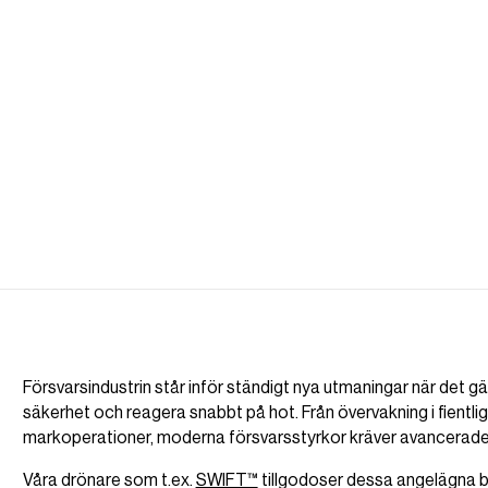
Försvarsindustrin står inför ständigt nya utmaningar när det gäl
säkerhet och reagera snabbt på hot. Från övervakning i fientliga 
markoperationer, moderna försvarsstyrkor kräver avancerade, 
Våra drönare som t.ex.
SWIFT™
tillgodoser dessa angelägna b