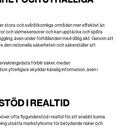
cker stora och svåråtkomliga områden mer effektivt än
ror och värmesensorer och kan upptäcka och spåra
ggling, även under förhållanden med dålig sikt. Genom att
are den nationella säkerheten och säkerställer att
vervakningsdata förblir säker, medan
 ytterligare skyddar känslig information, även i
TÖD I REALTID
ver ofta flygunderstöd i realtid för att snabbt kunna
ivning utsätts markstyrkorna för betydande risker och