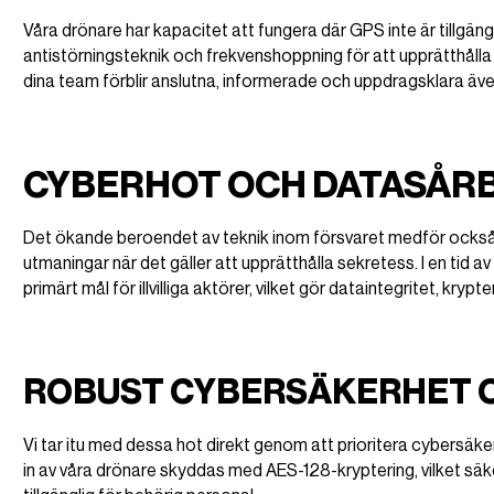
Våra drönare har kapacitet att fungera där GPS inte är tillgän
antistörningsteknik och frekvenshoppning för att upprätthålla
dina team förblir anslutna, informerade och uppdragsklara även 
CYBERHOT OCH DATASÅR
Det ökande beroendet av teknik inom försvaret medför också s
utmaningar när det gäller att upprätthålla sekretess. I en tid av
primärt mål för illvilliga aktörer, vilket gör dataintegritet, k
ROBUST CYBERSÄKERHET 
Vi tar itu med dessa hot direkt genom att prioritera cybersäker
in av våra drönare skyddas med AES-128-kryptering, vilket säke