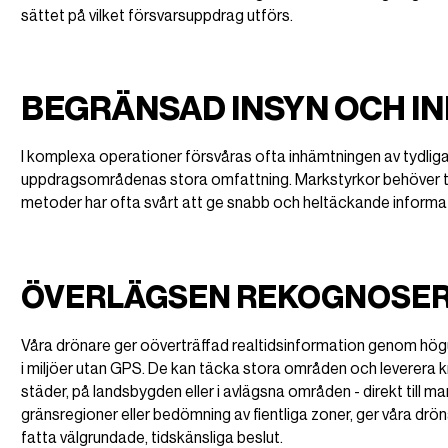
sättet på vilket försvarsuppdrag utförs.
BEGRÄNSAD INSYN OCH IN
I komplexa operationer försvåras ofta inhämtningen av tydliga u
uppdragsområdenas stora omfattning. Markstyrkor behöver till
metoder har ofta svårt att ge snabb och heltäckande informa
ÖVERLÄGSEN REKOGNOSER
Våra drönare ger oöverträffad realtidsinformation genom h
i miljöer utan GPS. De kan täcka stora områden och leverera k
städer, på landsbygden eller i avlägsna områden - direkt till 
gränsregioner eller bedömning av fientliga zoner, ger våra dr
fatta välgrundade, tidskänsliga beslut.