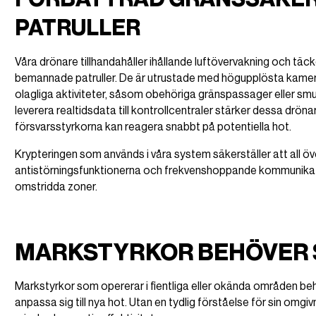
PATRULLER
Våra drönare tillhandahåller ihållande luftövervakning och tä
bemannade patruller. De är utrustade med högupplösta kame
olagliga aktiviteter, såsom obehöriga gränspassager eller smu
leverera realtidsdata till kontrollcentraler stärker dessa drön
försvarsstyrkorna kan reagera snabbt på potentiella hot.
Krypteringen som används i våra system säkerställer att all ö
antistörningsfunktionerna och frekvenshoppande kommunikation
omstridda zoner.
MARKSTYRKOR BEHÖVER S
Markstyrkor som opererar i fientliga eller okända områden behö
anpassa sig till nya hot. Utan en tydlig förståelse för sin omg