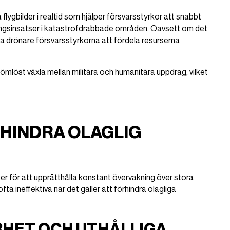
 flygbilder i realtid som hjälper försvarsstyrkor att snabbt
ngsinsatser i katastrofdrabbade områden. Oavsett om det
åra drönare försvarsstyrkorna att fördela resurserna
ömlöst växla mellan militära och humanitära uppdrag, vilket
HINDRA OLAGLIG
 för att upprätthålla konstant övervakning över stora
a ineffektiva när det gäller att förhindra olagliga
HET OCH UTHÅLLIGA