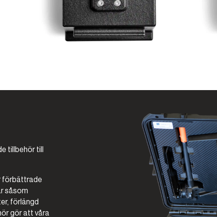
tillbehör till
r förbättrade
ar såsom
er, förlängd
ör gör att våra