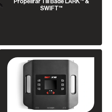
Propellrar Till Både LARK™ &
SWIFT™