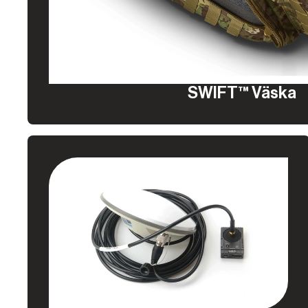
SWIFT™ Väska