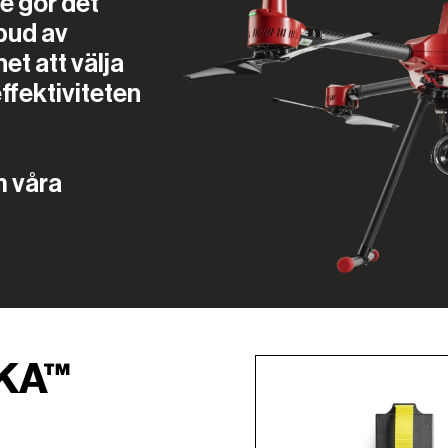
e gör det
tbud av
et att välja
effektiviteten
m våra
KA™