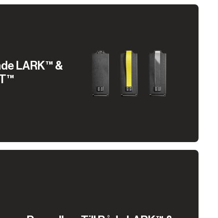
 Både LARK™ &
T™