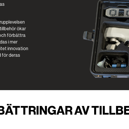
ras
rupplevelsen
tillbehör ökar
och förbättra
ndas i mer
itet innovation
 för deras
BÄTTRINGAR AV TILLB